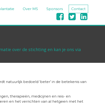
lantatie
Over MS
Sponsors
Contact



atie over de stichting en kan je ons via
t natuurlijk bedoeld ‘beter’ in de betekenis van
gen, therapieën, medicijnen en reis- en
eteren en het verrichten van al hetgeen met het