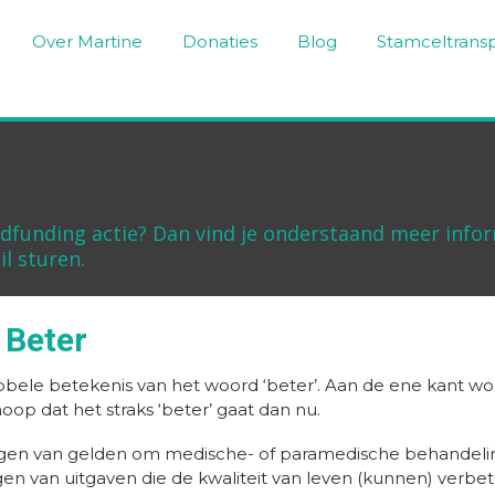
Over Martine
Donaties
Blog
Stamceltransp
dfunding actie? Dan vind je onderstaand meer inform
l sturen.
 Beter
ele betekenis van het woord ‘beter’. Aan de ene kant word
hoop dat het straks ‘beter’ gaat dan nu.
rengen van gelden om medische- of paramedische behandelin
tigen van uitgaven die de kwaliteit van leven (kunnen) verb