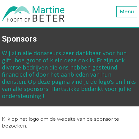
Menu
Sponsors
Wij zijn alle
donateurs
zeer dankbaar voor hun
gift, hoe groot of klein deze ook is. Er zijn ook
diverse bedrijven die ons hebben gesteund,
financieel of door het aanbieden van hun
diensten. Op deze pagina vind je de logo’s en links
van alle sponsors. Hartstikke bedankt voor jullie
ondersteuning !
Klik op het logo om de website van de sponsor te
bezoeken.