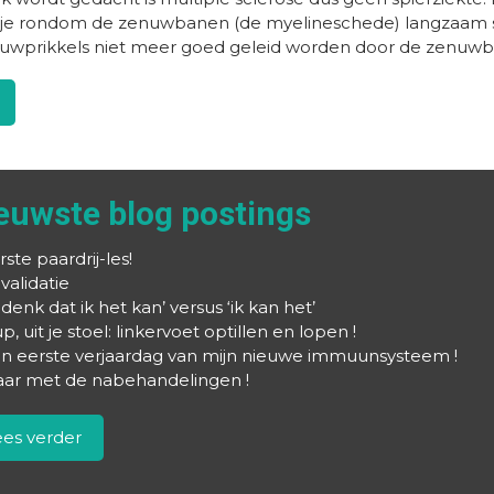
agje rondom de zenuwbanen (de myelineschede) langzaam 
uwprikkels niet meer goed geleid worden door de zenuwb
euwste blog postings
rste paardrij-les!
validatie
k denk dat ik het kan’ versus ‘ik kan het’
p, uit je stoel: linkervoet optillen en lopen !
jn eerste verjaardag van mijn nieuwe immuunsysteem !
aar met de nabehandelingen !
ees verder