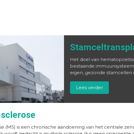
Stamceltranspl
Het doel van hematopoëtisc
bestaande immuunsysteem m
eigen, gezonde stamcellen 
Lees verder
 sclerose
se (MS) is een chronische aandoening van het centrale zenu
 wordt gedacht is multiple sclerose dus geen spierziekte. 