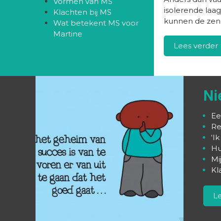
Vormen van MS
isolerende la
Klachten bij MS
kunnen de zen
Wat betekent MS voor
Martine
Lees verder
Ni
Ee
Re
‘I
Hu
Mi
Kl
L