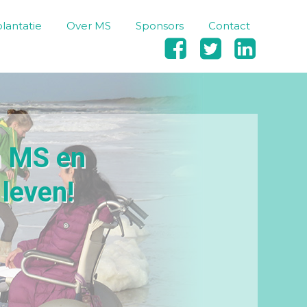
lantatie
Over MS
Sponsors
Contact



n MS en
 leven!