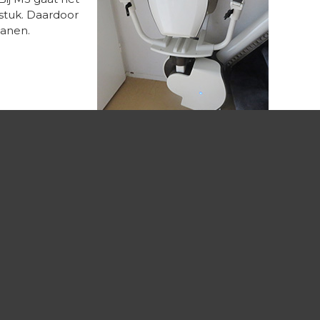
stuk. Daardoor
anen.