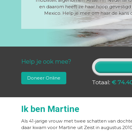
mobiliteit afgenomen. Artsen in Nederland 
en daarom heeft ze haar hoop gevestigd 
Mexico. Help je mee om haar de kans 
Help je ook mee?
Doneer Online
Totaal:
€ 74.4
Ik ben Martine
Als 41-jarige vrouw met twee schatten van dochte
daar kwam voor Martine uit Zeist in augustus 20