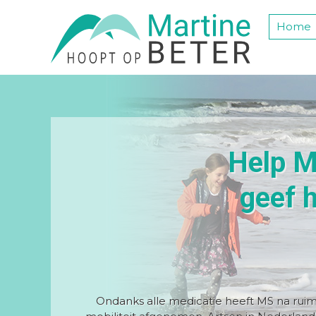
Home
Help M
geef h
Ondanks alle medicatie heeft MS na ruim 