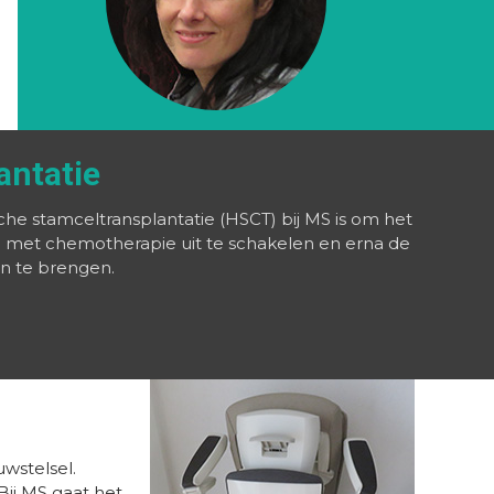
antatie
he stamceltransplantatie (HSCT) bij MS is om het
et chemotherapie uit te schakelen en erna de
in te brengen.
wstelsel.
Bij MS gaat het