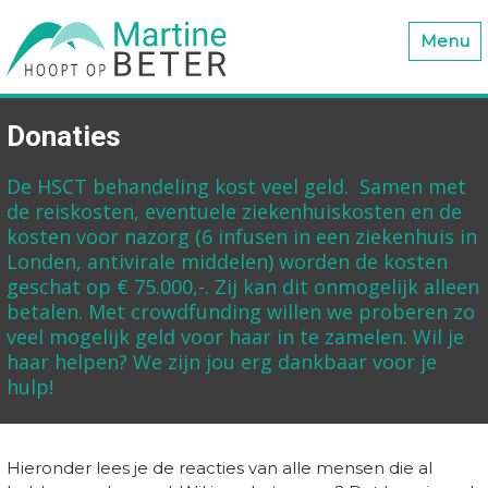
Menu
Donaties
De HSCT behandeling kost veel geld. Samen met
de reiskosten, eventuele ziekenhuiskosten en de
kosten voor nazorg (6 infusen in een ziekenhuis in
Londen, antivirale middelen) worden de kosten
geschat op € 75.000,-. Zij kan dit onmogelijk alleen
betalen. Met crowdfunding willen we proberen zo
veel mogelijk geld voor haar in te zamelen. Wil je
haar helpen? We zijn jou erg dankbaar voor je
hulp!
Hieronder lees je de reacties van alle mensen die al