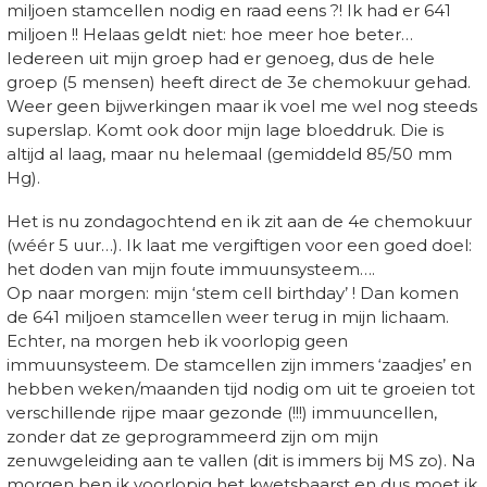
miljoen stamcellen nodig en raad eens ?! Ik had er 641
miljoen !! Helaas geldt niet: hoe meer hoe beter…
Iedereen uit mijn groep had er genoeg, dus de hele
groep (5 mensen) heeft direct de 3e chemokuur gehad.
Weer geen bijwerkingen maar ik voel me wel nog steeds
superslap. Komt ook door mijn lage bloeddruk. Die is
altijd al laag, maar nu helemaal (gemiddeld 85/50 mm
Hg).
Het is nu zondagochtend en ik zit aan de 4e chemokuur
(wéér 5 uur…). Ik laat me vergiftigen voor een goed doel:
het doden van mijn foute immuunsysteem….
Op naar morgen: mijn ‘stem cell birthday’ ! Dan komen
de 641 miljoen stamcellen weer terug in mijn lichaam.
Echter, na morgen heb ik voorlopig geen
immuunsysteem. De stamcellen zijn immers ‘zaadjes’ en
hebben weken/maanden tijd nodig om uit te groeien tot
verschillende rijpe maar gezonde (!!!) immuuncellen,
zonder dat ze geprogrammeerd zijn om mijn
zenuwgeleiding aan te vallen (dit is immers bij MS zo). Na
morgen ben ik voorlopig het kwetsbaarst en dus moet ik