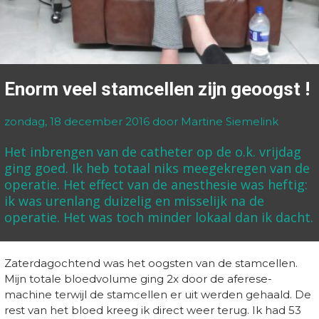
Enorm veel stamcellen zijn geoogst !
zondag, 18 december 2016
door Martine Siemelink
Het inbrengen van de catheter op de o.k. vrijdag
ging goed. Ik heb totaal niks meegekregen van de
operatie. Het effect van de anesthesie was heftig:
ik was urenlang duizelig en misselijk na de
operatie. Het was toch minder lokaal dan ik dacht.
Zaterdagochtend was het oogsten van de stamcellen.
Mijn totale bloedvolume ging 2x door de aferese-
machine terwijl de stamcellen er uit werden gehaald. De
rest van het bloed kreeg ik direct weer terug. Ik had 53