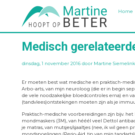
Home
Medisch gerelateerd
dinsdag, 1 november 2016
door Martine Siemelink
Er moeten best wat medische en praktisch-medis
Arbo-arts, van mijn neuroloog (die er in begin 
de vele noodzakelijke bloedcontroles erna) en va
(tandvlees)ontstekingen moeten zijn als je immuun
Praktisch-medische voorbereidingen zijn bijv. he
mondmaskers (3M), van hééél veel Dettol antibact
je matras, van mutsjes/sjaaltjes (nee, ik wil geen
mondspoelingen (Perio-Aid, tip van mijn tandarts)