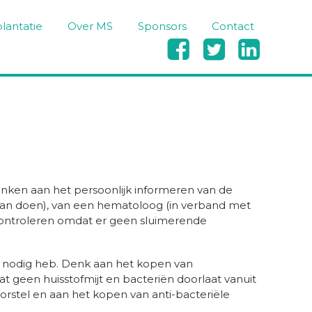
lantatie
Over MS
Sponsors
Contact



ken aan het persoonlijk informeren van de
gaan doen), van een hematoloog (in verband met
n controleren omdat er geen sluimerende
ng nodig heb. Denk aan het kopen van
t geen huisstofmijt en bacteriën doorlaat vanuit
nborstel en aan het kopen van anti-bacteriële