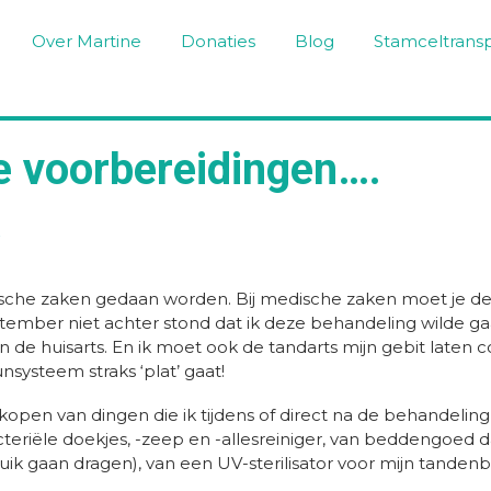
Over Martine
Donaties
Blog
Stamceltransp
e voorbereidingen….
che zaken gedaan worden. Bij medische zaken moet je den
september niet achter stond dat ik deze behandeling wilde 
n de huisarts. En ik moet ook de tandarts mijn gebit late
systeem straks ‘plat’ gaat!
t kopen van dingen die ik tijdens of direct na de behandeli
eriële doekjes, -zeep en -allesreiniger, van beddengoed da
 pruik gaan dragen), van een UV-sterilisator voor mijn tande
.