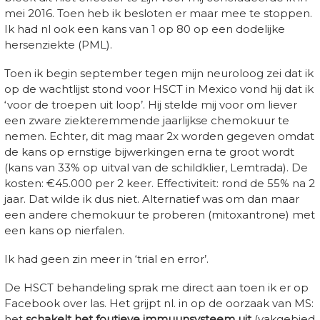
mei 2016. Toen heb ik besloten er maar mee te stoppen.
Ik had nl ook een kans van 1 op 80 op een dodelijke
hersenziekte (PML).
Toen ik begin september tegen mijn neuroloog zei dat ik
op de wachtlijst stond voor HSCT in Mexico vond hij dat ik
‘voor de troepen uit loop’. Hij stelde mij voor om liever
een zware ziekteremmende jaarlijkse chemokuur te
nemen. Echter, dit mag maar 2x worden gegeven omdat
de kans op ernstige bijwerkingen erna te groot wordt
(kans van 33% op uitval van de schildklier, Lemtrada). De
kosten: €45.000 per 2 keer. Effectiviteit: rond de 55% na 2
jaar. Dat wilde ik dus niet. Alternatief was om dan maar
een andere chemokuur te proberen (mitoxantrone) met
een kans op nierfalen.
Ik had geen zin meer in ‘trial en error’.
De HSCT behandeling sprak me direct aan toen ik er op
Facebook over las. Het grijpt nl. in op de oorzaak van MS:
het
schakelt het foutieve immuunsysteem uit
(vakgebied