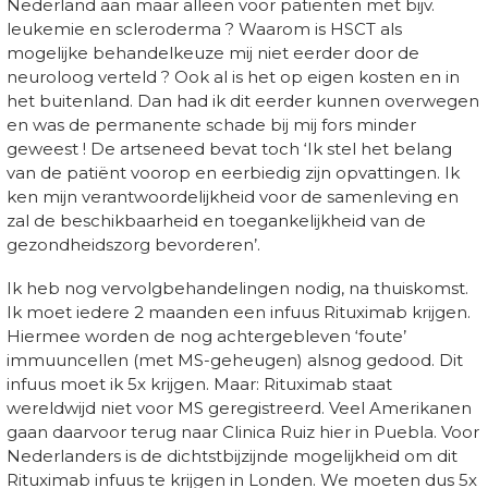
Nederland aan maar alleen voor patiënten met bijv.
leukemie en scleroderma ? Waarom is HSCT als
mogelijke behandelkeuze mij niet eerder door de
neuroloog verteld ? Ook al is het op eigen kosten en in
het buitenland. Dan had ik dit eerder kunnen overwegen
en was de permanente schade bij mij fors minder
geweest ! De artseneed bevat toch ‘Ik stel het belang
van de patiënt voorop en eerbiedig zijn opvattingen. Ik
ken mijn verantwoordelijkheid voor de samenleving en
zal de beschikbaarheid en toegankelijkheid van de
gezondheidszorg bevorderen’.
Ik heb nog vervolgbehandelingen nodig, na thuiskomst.
Ik moet iedere 2 maanden een infuus Rituximab krijgen.
Hiermee worden de nog achtergebleven ‘foute’
immuuncellen (met MS-geheugen) alsnog gedood. Dit
infuus moet ik 5x krijgen. Maar: Rituximab staat
wereldwijd niet voor MS geregistreerd. Veel Amerikanen
gaan daarvoor terug naar Clinica Ruiz hier in Puebla. Voor
Nederlanders is de dichtstbijzijnde mogelijkheid om dit
Rituximab infuus te krijgen in Londen. We moeten dus 5x