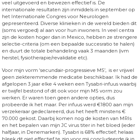
veel uitgevoerd en bewezen effectief is. De
internationale resultaten zijn inmiddels in september op
het Internationale Congres voor Neurologen
gepresenteerd. Diverse klinieken in de wereld bieden dit
(soms vergoed) al aan voor hun inwoners. In veel centra
zijn de kosten hoger dan in Mexico, hebben ze strengere
selectie-criteria (om een bepaalde succesratio te halen)
en duurt de totale behandeling vaak 3 maanden (ivm
herstel, fysiotherapie/revalidatie etc).
Voor mijn vorm ‘secundair-progressieve MS’, is er vrijwel
geen ziekteremmende medicatie beschikbaar. Ik had de
afgelopen 3 jaar elke 4 weken een Tysabri-infuus waarbij
er twijfel bestond of dit ook voor mijn MS vorm zou
werken. Er waren toen geen andere opties, dus
probeerde ik het maar. Per infuus werd €1800 aan mijn
verzekeraar gedeclareerd, dus het heeft minstens €
70.000 gekost. Daarbij komen nog de kosten van MRIs
en het bepalen van mijn JC virus titer in het bloed (ieder
halfjaar, in Denemarken). Tysabri is 68% effectief; helaas
bleek dit niet effectief te zijn voor mij concludeerde ik in