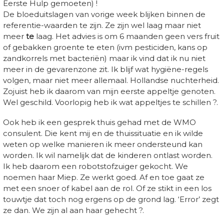
Eerste Hulp gemoeten) !
De bloeduitslagen van vorige week blijken binnen de
referentie-waarden te zijn. Ze zijn wel laag maar niet
meer
te
laag. Het advies is om 6 maanden geen vers fruit
of gebakken groente te eten (ivm pesticiden, kans op
zandkorrels met bacteriën) maar ik vind dat ik nu niet
meer in de gevarenzone zit. Ik blijf wat hygiëne-regels
volgen, maar niet meer allemaal. Hollandse nuchterheid.
Zojuist heb ik daarom van mijn eerste appeltje genoten.
Wel geschild. Voorlopig heb ik wat appeltjes te schillen ?.
Ook heb ik een gesprek thuis gehad met de WMO
consulent. Die kent mij en de thuissituatie en ik wilde
weten op welke manieren ik meer ondersteund kan
worden. Ik wil namelijk dat de kinderen ontlast worden.
Ik heb daarom een robotstofzuiger gekocht. We
noemen haar Miep. Ze werkt goed. Af en toe gaat ze
met een snoer of kabel aan de rol. Of ze stikt in een los
touwtje dat toch nog ergens op de grond lag. ‘Error’ zegt
ze dan. We zijn al aan haar gehecht ?.