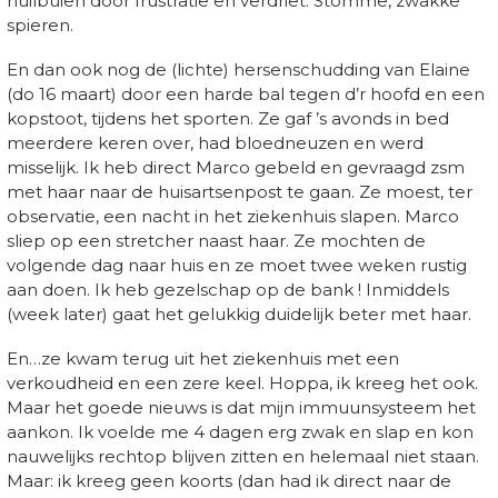
huilbuien door frustratie en verdriet. Stomme, zwakke
spieren.
En dan ook nog de (lichte) hersenschudding van Elaine
(do 16 maart) door een harde bal tegen d’r hoofd en een
kopstoot, tijdens het sporten. Ze gaf ’s avonds in bed
meerdere keren over, had bloedneuzen en werd
misselijk. Ik heb direct Marco gebeld en gevraagd zsm
met haar naar de huisartsenpost te gaan. Ze moest, ter
observatie, een nacht in het ziekenhuis slapen. Marco
sliep op een stretcher naast haar. Ze mochten de
volgende dag naar huis en ze moet twee weken rustig
aan doen. Ik heb gezelschap op de bank ! Inmiddels
(week later) gaat het gelukkig duidelijk beter met haar.
En…ze kwam terug uit het ziekenhuis met een
verkoudheid en een zere keel. Hoppa, ik kreeg het ook.
Maar het goede nieuws is dat mijn immuunsysteem het
aankon. Ik voelde me 4 dagen erg zwak en slap en kon
nauwelijks rechtop blijven zitten en helemaal niet staan.
Maar: ik kreeg geen koorts (dan had ik direct naar de