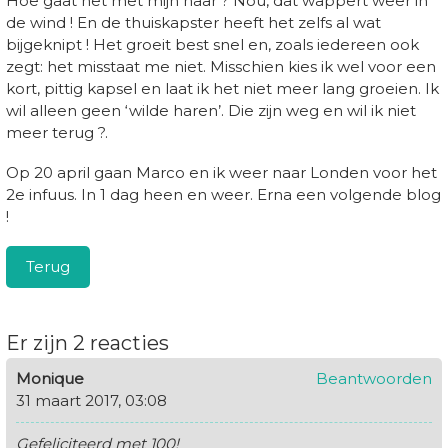
Hoe gaat het met mijn haar ? Nou, dat wappert weer in
de wind ! En de thuiskapster heeft het zelfs al wat
bijgeknipt ! Het groeit best snel en, zoals iedereen ook
zegt: het misstaat me niet. Misschien kies ik wel voor een
kort, pittig kapsel en laat ik het niet meer lang groeien. Ik
wil alleen geen ‘wilde haren’. Die zijn weg en wil ik niet
meer terug ?.
Op 20 april gaan Marco en ik weer naar Londen voor het
2e infuus. In 1 dag heen en weer. Erna een volgende blog
!
Terug
Er zijn 2 reacties
Monique
Beantwoorden
31 maart 2017, 03:08
Gefeliciteerd met 100!