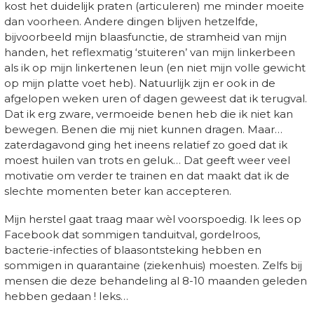
kost het duidelijk praten (articuleren) me minder moeite
dan voorheen. Andere dingen blijven hetzelfde,
bijvoorbeeld mijn blaasfunctie, de stramheid van mijn
handen, het reflexmatig ‘stuiteren’ van mijn linkerbeen
als ik op mijn linkertenen leun (en niet mijn volle gewicht
op mijn platte voet heb). Natuurlijk zijn er ook in de
afgelopen weken uren of dagen geweest dat ik terugval.
Dat ik erg zware, vermoeide benen heb die ik niet kan
bewegen. Benen die mij niet kunnen dragen. Maar…
zaterdagavond ging het ineens relatief zo goed dat ik
moest huilen van trots en geluk… Dat geeft weer veel
motivatie om verder te trainen en dat maakt dat ik de
slechte momenten beter kan accepteren.
Mijn herstel gaat traag maar wèl voorspoedig. Ik lees op
Facebook dat sommigen tanduitval, gordelroos,
bacterie-infecties of blaasontsteking hebben en
sommigen in quarantaine (ziekenhuis) moesten. Zelfs bij
mensen die deze behandeling al 8-10 maanden geleden
hebben gedaan ! Ieks…