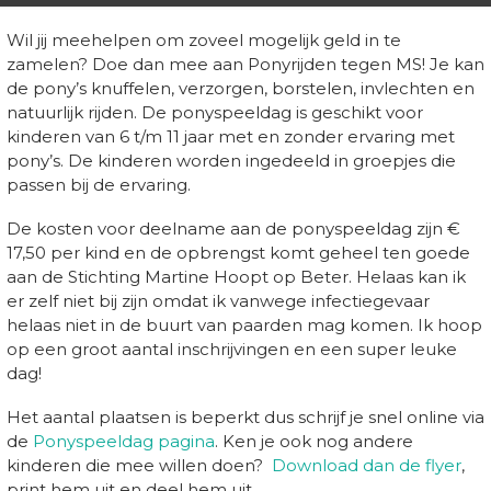
Wil jij meehelpen om zoveel mogelijk geld in te
zamelen? Doe dan mee aan Ponyrijden tegen MS! Je kan
de pony’s knuffelen, verzorgen, borstelen, invlechten en
natuurlijk rijden. De ponyspeeldag is geschikt voor
kinderen van 6 t/m 11 jaar met en zonder ervaring met
pony’s. De kinderen worden ingedeeld in groepjes die
passen bij de ervaring.
De kosten voor deelname aan de ponyspeeldag zijn €
17,50 per kind en de opbrengst komt geheel ten goede
aan de Stichting Martine Hoopt op Beter. Helaas kan ik
er zelf niet bij zijn omdat ik vanwege infectiegevaar
helaas niet in de buurt van paarden mag komen. Ik hoop
op een groot aantal inschrijvingen en een super leuke
dag!
Het aantal plaatsen is beperkt dus schrijf je snel online via
de
Ponyspeeldag pagina
. Ken je ook nog andere
kinderen die mee willen doen?
Download dan de flyer
,
print hem uit en deel hem uit.